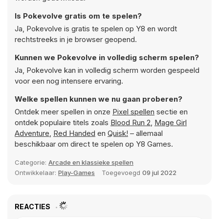
Is Pokevolve gratis om te spelen?
Ja, Pokevolve is gratis te spelen op Y8 en wordt
rechtstreeks in je browser geopend.
Kunnen we Pokevolve in volledig scherm spelen?
Ja, Pokevolve kan in volledig scherm worden gespeeld
voor een nog intensere ervaring.
Welke spellen kunnen we nu gaan proberen?
Ontdek meer spellen in onze
Pixel spellen
sectie en
ontdek populaire titels zoals
Blood Run 2
,
Mage Girl
Adventure
,
Red Handed
en
Quisk!
– allemaal
beschikbaar om direct te spelen op Y8 Games.
Categorie:
Arcade en klassieke spellen
Ontwikkelaar:
Play-Games
Toegevoegd
09 jul 2022
REACTIES