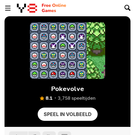
Pokevolve
8.1
3,758 speeltijden
SPEEL IN VOLBEELD