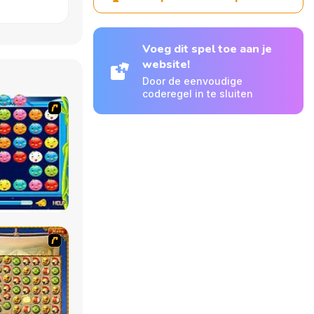
Voeg dit spel toe aan je
website!
Door de eenvoudige
coderegel in te sluiten