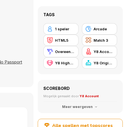
TAGS
1 speler
Arcade
HTML5
Match 3
Overeenstemmingsgame
Y8 Account
o Passport
Y8 Highscore
Y8 Originals
SCOREBORD
Mogelijk gemaakt door
Y8 Account
Meer weergeven
Alle spellen met topscores