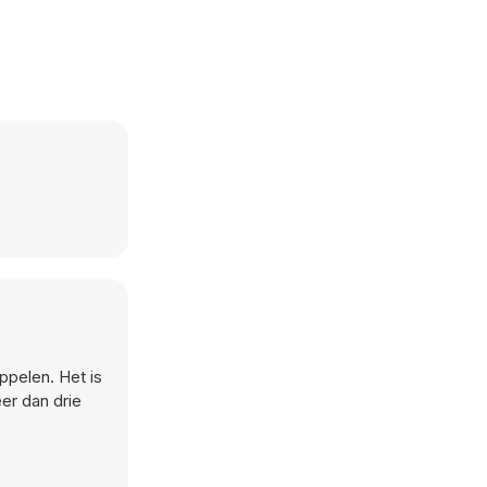
ppelen. Het is
eer dan drie