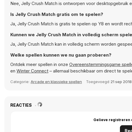
Nee, Jelly Crush Match is ontworpen voor desktopgebruik 
Is Jelly Crush Match gratis om te spelen?
Ja, Jelly Crush Match is gratis te spelen op Y8 en wordt re
Kunnen we Jelly Crush Match in volledig scherm spel
Ja, Jelly Crush Match kan in volledig scherm worden gespee
Welke spellen kunnen we nu gaan proberen?
Ontdek meer spellen in onze
Overeenstemmingsgame spell
en
Winter Connect
– allemaal beschikbaar om direct te spe
Categorie:
Arcade en klassieke spellen
Toegevoegd
21 sep 2018
REACTIES
Gelieve registreren
Reg