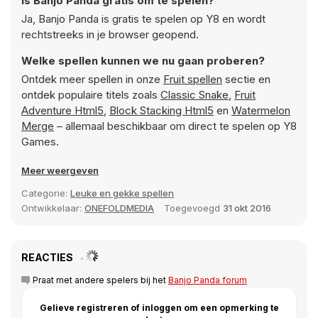
Is Banjo Panda gratis om te spelen?
Ja, Banjo Panda is gratis te spelen op Y8 en wordt
rechtstreeks in je browser geopend.
Welke spellen kunnen we nu gaan proberen?
Ontdek meer spellen in onze
Fruit spellen
sectie en
ontdek populaire titels zoals
Classic Snake
,
Fruit
Adventure Html5
,
Block Stacking Html5
en
Watermelon
Merge
– allemaal beschikbaar om direct te spelen op Y8
Games.
Meer weergeven
Categorie:
Leuke en gekke spellen
Ontwikkelaar:
ONEFOLDMEDIA
Toegevoegd
31 okt 2016
REACTIES
Praat met andere spelers bij het
Banjo Panda forum
Gelieve registreren of inloggen om een opmerking te