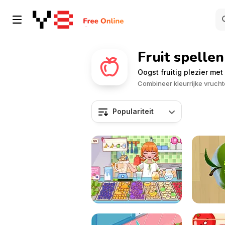
Fruit spellen
Oogst fruitig plezier met
Combineer kleurrijke vrucht
Populariteit