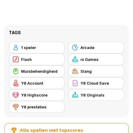
TAGS
1 speler
Arcade
Flash
io Games
Muisbehendigheid
Slang
Y8 Account
Y8 Cloud Save
Y8 Highscore
Y8 Originals
Y8 prestaties
Alle spellen met topscores