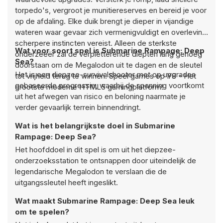
torpedo's, vergroot je munitiereserves en bereid je voor
op de afdaling. Elke duik brengt je dieper in vijandige
wateren waar gevaar zich vermenigvuldigt en overleving
scherpere instincten vereist. Alleen de sterkste
Wat voor soort spel is Submarine Rampage: Deep
onderzeeër zal de verpletterende diepten lang genoeg
Sea?
doorstaan om de Megalodon uit te dagen en de sleutel
Het is een diepzee-survivalshooter met op upgrades
tot vrijheid terug te winnen. Speel games op Y8 - Het
gebaseerde progressie, waarbij de spanning voortkomt
grootste moderne HTML5 gamingplatform!
uit het afwegen van risico en beloning naarmate je
verder gevaarlijk terrein binnendringt.
Wat is het belangrijkste doel in Submarine
Rampage: Deep Sea?
Het hoofddoel in dit spel is om uit het diepzee-
onderzoeksstation te ontsnappen door uiteindelijk de
legendarische Megalodon te verslaan die de
uitgangssleutel heeft ingeslikt.
Wat maakt Submarine Rampage: Deep Sea leuk
om te spelen?