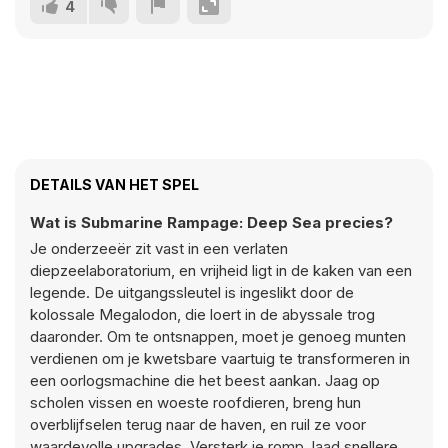
4
DETAILS VAN HET SPEL
Wat is Submarine Rampage: Deep Sea precies?
Je onderzeeër zit vast in een verlaten
diepzeelaboratorium, en vrijheid ligt in de kaken van een
legende. De uitgangssleutel is ingeslikt door de
kolossale Megalodon, die loert in de abyssale trog
daaronder. Om te ontsnappen, moet je genoeg munten
verdienen om je kwetsbare vaartuig te transformeren in
een oorlogsmachine die het beest aankan. Jaag op
scholen vissen en woeste roofdieren, breng hun
overblijfselen terug naar de haven, en ruil ze voor
waardevolle upgrades. Versterk je romp, laad snellere