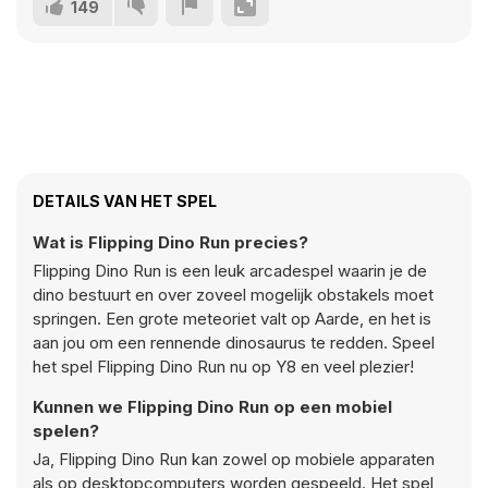
149
DETAILS VAN HET SPEL
Wat is Flipping Dino Run precies?
Flipping Dino Run is een leuk arcadespel waarin je de
dino bestuurt en over zoveel mogelijk obstakels moet
springen. Een grote meteoriet valt op Aarde, en het is
aan jou om een rennende dinosaurus te redden. Speel
het spel Flipping Dino Run nu op Y8 en veel plezier!
Kunnen we Flipping Dino Run op een mobiel
spelen?
Ja, Flipping Dino Run kan zowel op mobiele apparaten
als op desktopcomputers worden gespeeld. Het spel