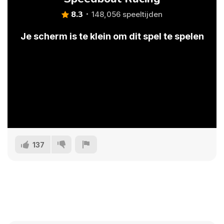
8.3
148,056 speeltijden
Je scherm is te klein om dit spel te spelen
137