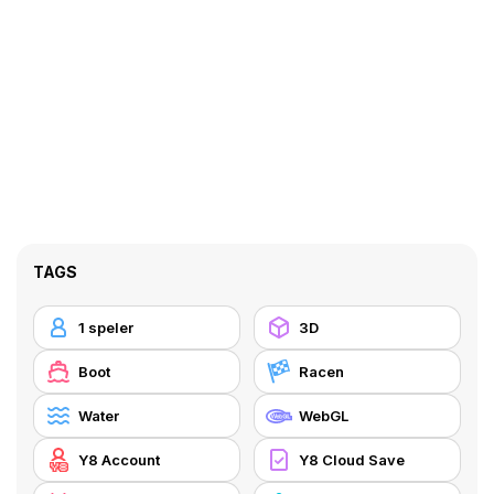
TAGS
1 speler
3D
Boot
Racen
Water
WebGL
Y8 Account
Y8 Cloud Save