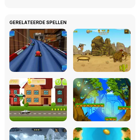
GERELATEERDE SPELLEN