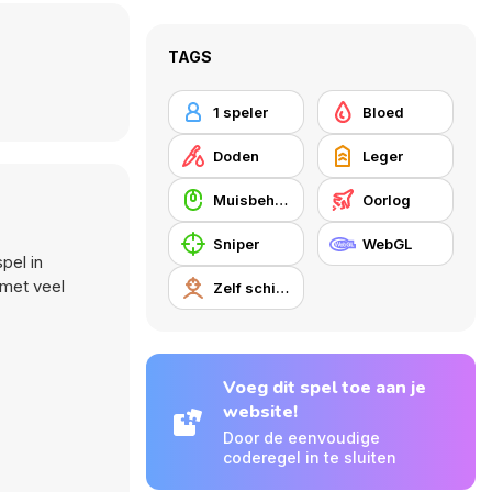
TAGS
1 speler
Bloed
Doden
Leger
Muisbehendigheid
Oorlog
Sniper
WebGL
pel in
 met veel
Zelf schieten
Voeg dit spel toe aan je
website!
Door de eenvoudige
coderegel in te sluiten