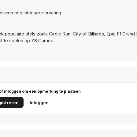
or een nog intensere ervaring.
k populaire titels zoals
Circle Run
,
City of Billiards
,
Epic F1 Grand 
ct te spelen op Y8 Games.
 of inloggen om een opmerking te plaatsen
istreren
Inloggen