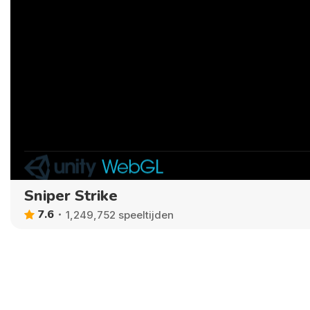
Sniper Strike
7.6
1,249,752 speeltijden