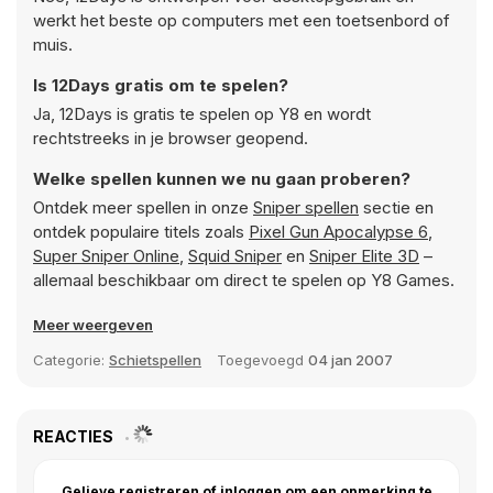
werkt het beste op computers met een toetsenbord of
muis.
Is 12Days gratis om te spelen?
Ja, 12Days is gratis te spelen op Y8 en wordt
rechtstreeks in je browser geopend.
Welke spellen kunnen we nu gaan proberen?
Ontdek meer spellen in onze
Sniper spellen
sectie en
ontdek populaire titels zoals
Pixel Gun Apocalypse 6
,
Super Sniper Online
,
Squid Sniper
en
Sniper Elite 3D
–
allemaal beschikbaar om direct te spelen op Y8 Games.
Meer weergeven
Categorie:
Schietspellen
Toegevoegd
04 jan 2007
REACTIES
Gelieve registreren of inloggen om een opmerking te