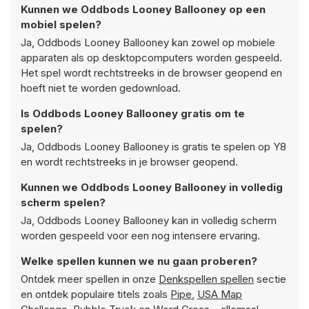
Kunnen we Oddbods Looney Ballooney op een
mobiel spelen?
Ja, Oddbods Looney Ballooney kan zowel op mobiele
apparaten als op desktopcomputers worden gespeeld.
Het spel wordt rechtstreeks in de browser geopend en
hoeft niet te worden gedownload.
Is Oddbods Looney Ballooney gratis om te
spelen?
Ja, Oddbods Looney Ballooney is gratis te spelen op Y8
en wordt rechtstreeks in je browser geopend.
Kunnen we Oddbods Looney Ballooney in volledig
scherm spelen?
Ja, Oddbods Looney Ballooney kan in volledig scherm
worden gespeeld voor een nog intensere ervaring.
Welke spellen kunnen we nu gaan proberen?
Ontdek meer spellen in onze
Denkspellen spellen
sectie
en ontdek populaire titels zoals
Pipe
,
USA Map