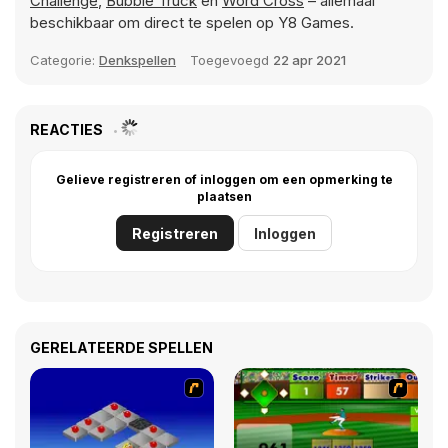
Challenge
,
Bubble Truck
en
Word Cross
– allemaal
beschikbaar om direct te spelen op Y8 Games.
Categorie:
Denkspellen
Toegevoegd
22 apr 2021
REACTIES
Gelieve registreren of inloggen om een opmerking te
plaatsen
Registreren
Inloggen
GERELATEERDE SPELLEN