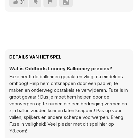
31
DETAILS VAN HET SPEL
Wat is Oddbods Looney Ballooney precies?
Fuze heeft de ballonnen gepakt en vliegt nu eindeloos
omhoog! Help hem ontsnappen door een pad vrij te
maken en onderweg obstakels te verwijderen. Fuze is in
groot gevaar!! Dus je moet hem helpen door de
voorwerpen op te ruimen die een bedreiging vormen en
zijn ballon zouden kunnen laten knappen! Pas op voor
vallen, spijkers en andere scherpe voorwerpen. Breng
Fuze in veiligheid! Veel plezier met dit spel hier op
Y8.com!