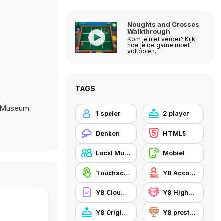
Noughts and Crosses
Walkthrough
Kom je niet verder? Kijk
hoe je de game moet
voltooien.
TAGS
 Museum
1 speler
2 player
Denken
HTML5
Local Multiplayer
Mobiel
Touchscreen
Y8 Account
Y8 Cloud Save
Y8 Highscore
Y8 Originals
Y8 prestaties