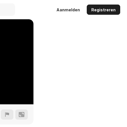
Aanmelden
Registreren