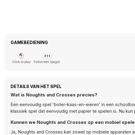
GAMEBEDIENING
Click to play
Fullscreen (page)
DETAILS VAN HET SPEL
Wat is Noughts and Crosses precies?
Een eenvoudig spel 'boter-kaas-en-eieren' in een schoolbor
klassiek spel dat eenvoudig met papier te spelen is. Nu kun
Kunnen we Noughts and Crosses op een mobiel spel
Ja, Noughts and Crosses kan zowel op mobiele apparaten a