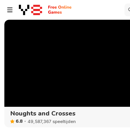
Noughts and Crosses
6.8
49,587,367 speeltijden