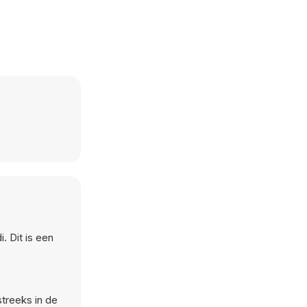
. Dit is een
treeks in de