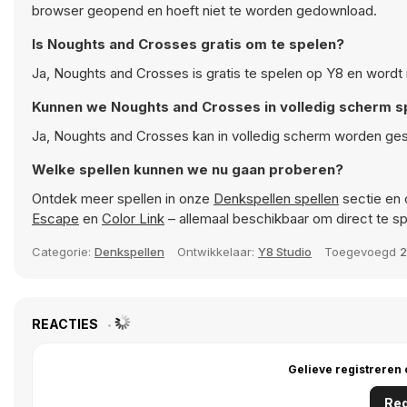
browser geopend en hoeft niet te worden gedownload.
Is Noughts and Crosses gratis om te spelen?
Ja, Noughts and Crosses is gratis te spelen op Y8 en wordt
Kunnen we Noughts and Crosses in volledig scherm s
Ja, Noughts and Crosses kan in volledig scherm worden ges
Welke spellen kunnen we nu gaan proberen?
Ontdek meer spellen in onze
Denkspellen spellen
sectie en 
Escape
en
Color Link
– allemaal beschikbaar om direct te 
Categorie:
Denkspellen
Ontwikkelaar:
Y8 Studio
Toegevoegd
2
REACTIES
Gelieve registreren
Reg