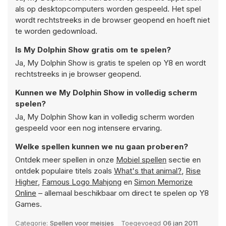
als op desktopcomputers worden gespeeld. Het spel
wordt rechtstreeks in de browser geopend en hoeft niet
te worden gedownload.
Is My Dolphin Show gratis om te spelen?
Ja, My Dolphin Show is gratis te spelen op Y8 en wordt
rechtstreeks in je browser geopend.
Kunnen we My Dolphin Show in volledig scherm
spelen?
Ja, My Dolphin Show kan in volledig scherm worden
gespeeld voor een nog intensere ervaring.
Welke spellen kunnen we nu gaan proberen?
Ontdek meer spellen in onze
Mobiel spellen
sectie en
ontdek populaire titels zoals
What's that animal?
,
Rise
Higher
,
Famous Logo Mahjong
en
Simon Memorize
Online
– allemaal beschikbaar om direct te spelen op Y8
Games.
Categorie:
Spellen voor meisjes
Toegevoegd
06 jan 2011