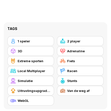
TAGS
1 speler
2 player
3D
Adrenaline
Extreme sporten
Fiets
Local Multiplayer
Racen
Simulatie
Stunts
Uitrustingsupgrades kopen
Van de weg af
WebGL