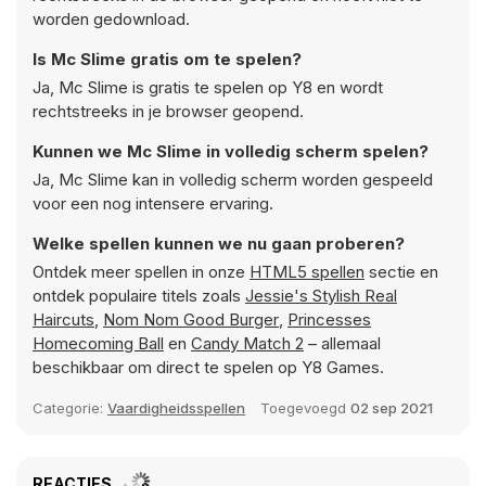
worden gedownload.
Is Mc Slime gratis om te spelen?
Ja, Mc Slime is gratis te spelen op Y8 en wordt
rechtstreeks in je browser geopend.
Kunnen we Mc Slime in volledig scherm spelen?
Ja, Mc Slime kan in volledig scherm worden gespeeld
voor een nog intensere ervaring.
Welke spellen kunnen we nu gaan proberen?
Ontdek meer spellen in onze
HTML5 spellen
sectie en
ontdek populaire titels zoals
Jessie's Stylish Real
Haircuts
,
Nom Nom Good Burger
,
Princesses
Homecoming Ball
en
Candy Match 2
– allemaal
beschikbaar om direct te spelen op Y8 Games.
Categorie:
Vaardigheidsspellen
Toegevoegd
02 sep 2021
REACTIES