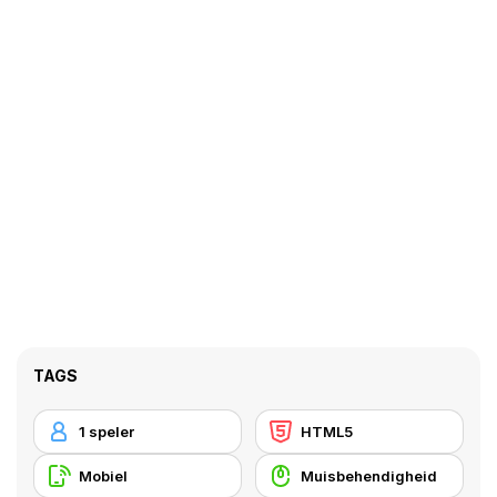
TAGS
1 speler
HTML5
Mobiel
Muisbehendigheid