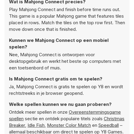
Wat is Mahjong Connect precies?
Play Mahjong Connect and finish before time runs out.
This game is a popular Mahjong game that features tiles
placed in rows. Match the tiles on the top row first. Then
move down once that is finished.
Kunnen we Mahjong Connect op een mobiel
spelen?
Nee, Mahjong Connect is ontworpen voor
desktopgebruik en werkt het beste op computers met
een toetsenbord of muis.
Is Mahjong Connect gratis om te spelen?
Ja, Mahjong Connect is gratis te spelen op Y8 en wordt
rechtstreeks in je browser geopend.
Welke spellen kunnen we nu gaan proberen?
Ontdek meer spellen in onze
Overeenstemmingsgame
spellen
sectie en ontdek populaire titels zoals
Christmas
Breaker
,
Idle Fish
,
Monster Color Match
en
Speedball
–
allemaal beschikbaar om direct te spelen op Y8 Games.