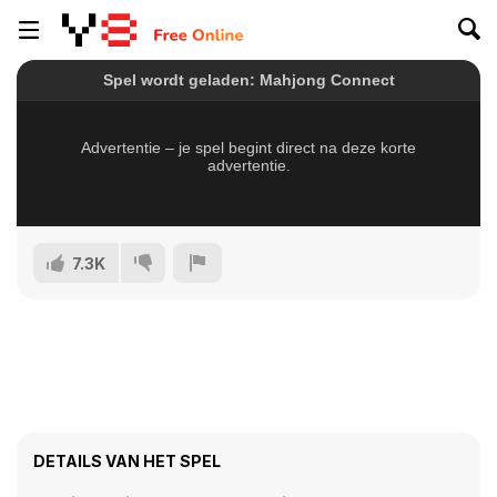
7.3K
DETAILS VAN HET SPEL