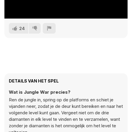
24
DETAILS VAN HET SPEL
Wat is Jungle War precies?
Ren de jungle in, spring op de platforms en schiet je
vijanden neer, zodat je de deur kunt bereiken en naar het
volgende level kunt gaan. Vergeet niet om de drie
diamanten in elk level te vinden en te verzamelen, want
zonder je diamanten is het onmogelijk om het level te