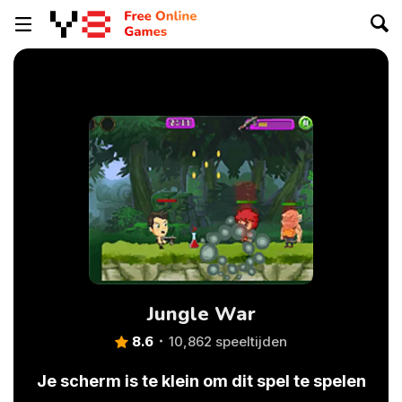
Jungle War
8.6
10,862 speeltijden
Je scherm is te klein om dit spel te spelen