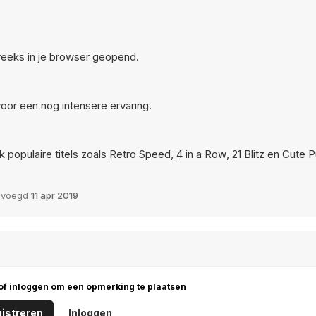
treeks in je browser geopend.
oor een nog intensere ervaring.
 populaire titels zoals
Retro Speed
,
4 in a Row
,
21 Blitz
en
Cute P
evoegd
11 apr 2019
 of inloggen om een opmerking te plaatsen
istreren
Inloggen