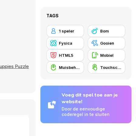
TAGS
1 speler
Bom
Fysica
Gooien
HTML5
Mobiel
uppies Puzzle
Muisbehendigheid
Touchscreen
Voeg dit spel toe aan je
website!
Door de eenvoudige
coderegel in te sluiten