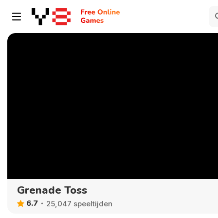
Grenade Toss
6.7
25,047 speeltijden