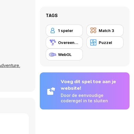
TAGS
1 speler
Match 3
Overeenstemmingsgame
Puzzel
WebGL
Adventure
,
Voeg dit spel toe aan je
website!
Door de eenvoudige
coderegel in te sluiten