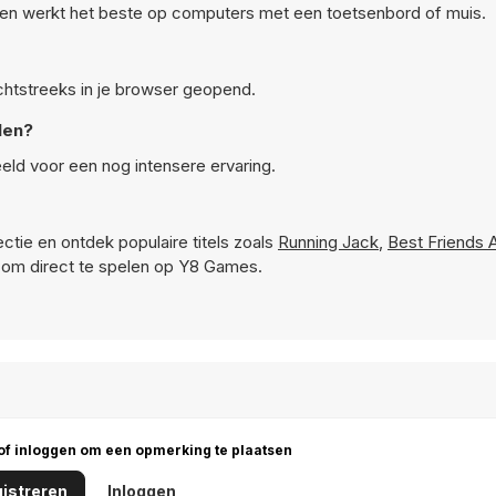
en werkt het beste op computers met een toetsenbord of muis.
chtstreeks in je browser geopend.
len?
ld voor een nog intensere ervaring.
ctie en ontdek populaire titels zoals
Running Jack
,
Best Friends 
 om direct te spelen op Y8 Games.
 of inloggen om een opmerking te plaatsen
istreren
Inloggen