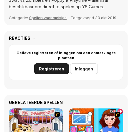
Swat vs Zombies
en
Poppy It Playtime
– allemaal
beschikbaar om direct te spelen op Y8 Games.
Categorie:
Spellen voor meisjes
Toegevoegd
30 okt 2019
REACTIES
Gelieve registreren of inloggen om een opmerking te
plaatsen
Registreren
Inloggen
GERELATEERDE SPELLEN