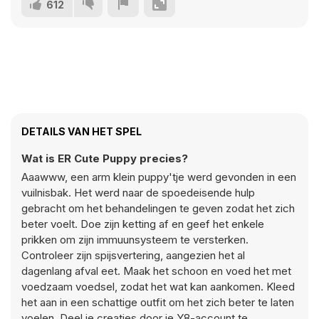
612
DETAILS VAN HET SPEL
Wat is ER Cute Puppy precies?
Aaawww, een arm klein puppy'tje werd gevonden in een
vuilnisbak. Het werd naar de spoedeisende hulp
gebracht om het behandelingen te geven zodat het zich
beter voelt. Doe zijn ketting af en geef het enkele
prikken om zijn immuunsysteem te versterken.
Controleer zijn spijsvertering, aangezien het al
dagenlang afval eet. Maak het schoon en voed het met
voedzaam voedsel, zodat het wat kan aankomen. Kleed
het aan in een schattige outfit om het zich beter te laten
voelen. Deel je creaties door je Y8-account te