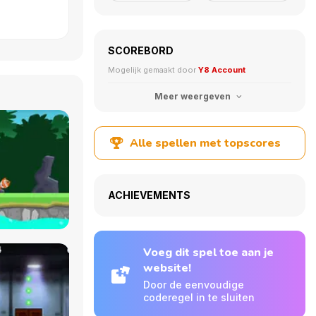
SCOREBORD
Mogelijk gemaakt door
Y8 Account
Meer weergeven
Alle spellen met topscores
ACHIEVEMENTS
Voeg dit spel toe aan je
website!
Door de eenvoudige
coderegel in te sluiten