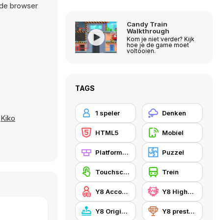
 de browser
Candy Train
Walkthrough
Kom je niet verder? Kijk
hoe je de game moet
voltooien.
TAGS
1 speler
Denken
,
Kiko
HTML5
Mobiel
Platformen
Puzzel
Touchscreen
Trein
Y8 Account
Y8 Highscore
Y8 Originals
Y8 prestaties