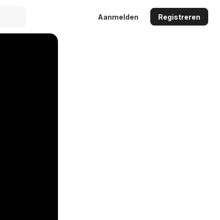
Aanmelden
Registreren