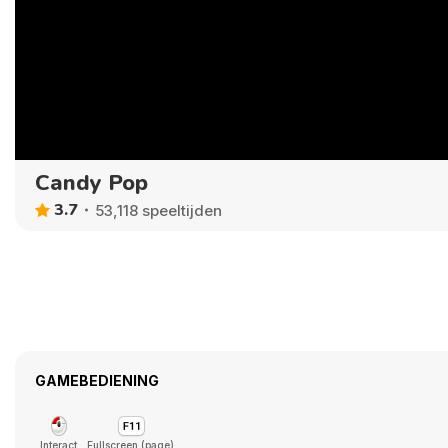
Candy Pop
3.7
53,118 speeltijden
GAMEBEDIENING
Interact
Fullscreen (page)