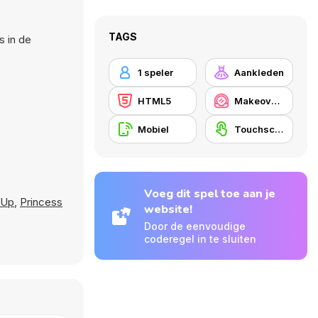
TAGS
s in de
1 speler
Aankleden
HTML5
Makeover/ Make-up
Mobiel
Touchscreen
Voeg dit spel toe aan je
 Up
,
Princess
website!
Door de eenvoudige
coderegel in te sluiten