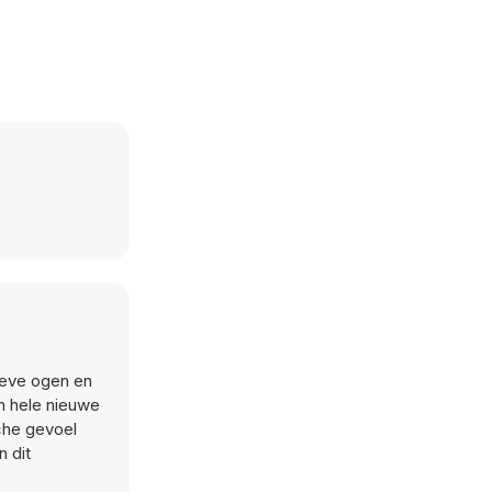
sieve ogen en
en hele nieuwe
che gevoel
n dit