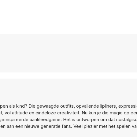
oppen als kind? Die gewaagde outfits, opvallende lipliners, expres
 vol attitude en eindeloze creativiteit. Nu kun je die magie op e
geïnspireerde aankleedgame. Het is ontworpen om dat nostalgis
eren aan een nieuwe generatie fans. Veel plezier met het spelen va