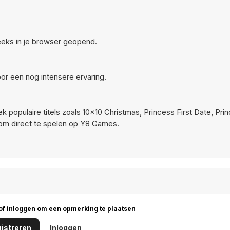
reeks in je browser geopend.
or een nog intensere ervaring.
k populaire titels zoals
10x10 Christmas
,
Princess First Date
,
Pri
om direct te spelen op Y8 Games.
 of inloggen om een opmerking te plaatsen
istreren
Inloggen