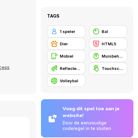
TAGS
1 speler
Bal
Dier
HTML5
Mobiel
Muisbehendigheid
ncess
Reflecteren
Touchscreen
Volleybal
Voeg dit spel toe aan je
website!
Door de eenvoudige
coderegel in te sluiten