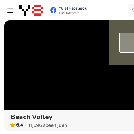
Beach Volley
6.4
11,696 speeltijden