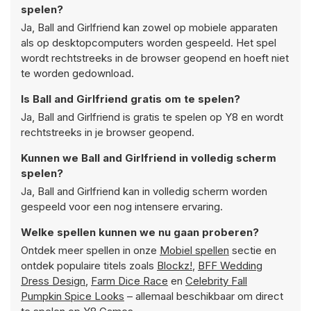
spelen?
Ja, Ball and Girlfriend kan zowel op mobiele apparaten
als op desktopcomputers worden gespeeld. Het spel
wordt rechtstreeks in de browser geopend en hoeft niet
te worden gedownload.
Is Ball and Girlfriend gratis om te spelen?
Ja, Ball and Girlfriend is gratis te spelen op Y8 en wordt
rechtstreeks in je browser geopend.
Kunnen we Ball and Girlfriend in volledig scherm
spelen?
Ja, Ball and Girlfriend kan in volledig scherm worden
gespeeld voor een nog intensere ervaring.
Welke spellen kunnen we nu gaan proberen?
Ontdek meer spellen in onze
Mobiel spellen
sectie en
ontdek populaire titels zoals
Blockz!
,
BFF Wedding
Dress Design
,
Farm Dice Race
en
Celebrity Fall
Pumpkin Spice Looks
– allemaal beschikbaar om direct