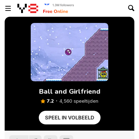
Ball and Girlfriend
7.2
4,560 speeltijden
SPEEL IN VOLBEELD