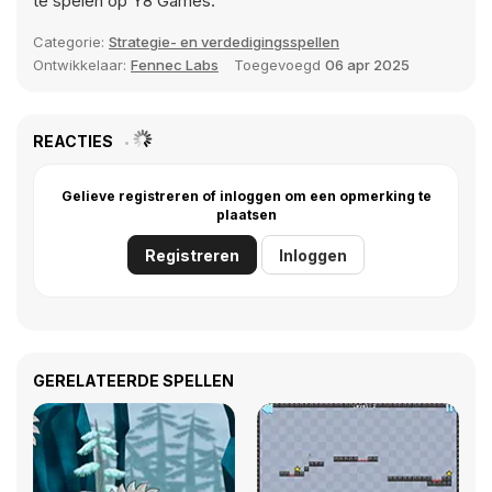
te spelen op Y8 Games.
Categorie:
Strategie- en verdedigingsspellen
Ontwikkelaar:
Fennec Labs
Toegevoegd
06 apr 2025
REACTIES
Gelieve registreren of inloggen om een opmerking te
plaatsen
Registreren
Inloggen
GERELATEERDE SPELLEN