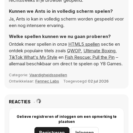
rechtstreeks in je browser geopend.
Kunnen we Ants io in volledig scherm spelen?
Ja, Ants io kan in volledig scherm worden gespeeld voor
een nog intensere ervaring.
Welke spellen kunnen we nu gaan proberen?
Ontdek meer spellen in onze
HTML5 spellen
sectie en
ontdek populaire titels zoals
QWOP
,
Ultimate Boxing
,
TikTok What's My Style
en
Fish Rescue: Pull the Pin
–
allemaal beschikbaar om direct te spelen op Y8 Games.
Categorie:
Vaardigheidsspellen
Ontwikkelaar:
Fennec Labs
Toegevoegd
02 jul 2026
REACTIES
Gelieve registreren of inloggen om een opmerking te
plaatsen
Registreren
Inloggen