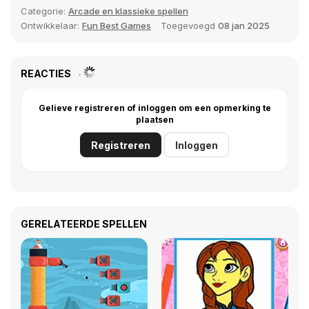
Categorie:
Arcade en klassieke spellen
Ontwikkelaar:
Fun Best Games
Toegevoegd
08 jan 2025
REACTIES
Gelieve registreren of inloggen om een opmerking te
plaatsen
Registreren
Inloggen
GERELATEERDE SPELLEN