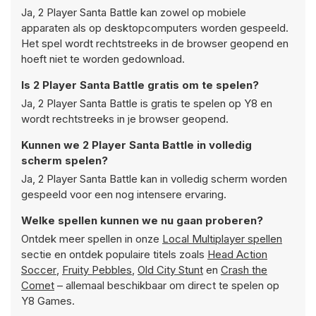
Ja, 2 Player Santa Battle kan zowel op mobiele
apparaten als op desktopcomputers worden gespeeld.
Het spel wordt rechtstreeks in de browser geopend en
hoeft niet te worden gedownload.
Is 2 Player Santa Battle gratis om te spelen?
Ja, 2 Player Santa Battle is gratis te spelen op Y8 en
wordt rechtstreeks in je browser geopend.
Kunnen we 2 Player Santa Battle in volledig
scherm spelen?
Ja, 2 Player Santa Battle kan in volledig scherm worden
gespeeld voor een nog intensere ervaring.
Welke spellen kunnen we nu gaan proberen?
Ontdek meer spellen in onze
Local Multiplayer spellen
sectie en ontdek populaire titels zoals
Head Action
Soccer
,
Fruity Pebbles
,
Old City Stunt
en
Crash the
Comet
– allemaal beschikbaar om direct te spelen op
Y8 Games.