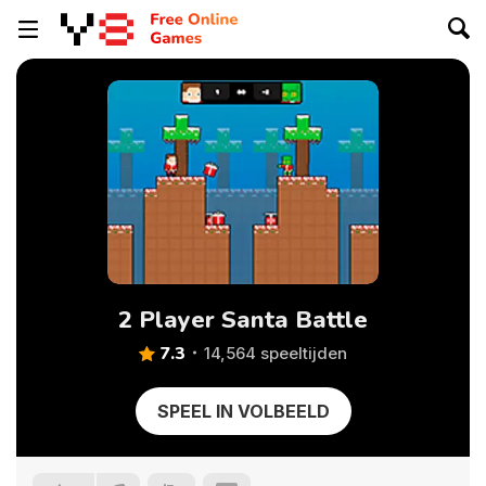
2 Player Santa Battle
7.3
14,564 speeltijden
SPEEL IN VOLBEELD