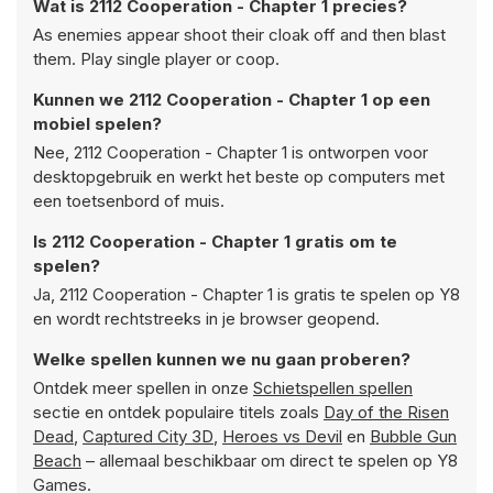
Wat is 2112 Cooperation - Chapter 1 precies?
As enemies appear shoot their cloak off and then blast
them. Play single player or coop.
Kunnen we 2112 Cooperation - Chapter 1 op een
mobiel spelen?
Nee, 2112 Cooperation - Chapter 1 is ontworpen voor
desktopgebruik en werkt het beste op computers met
een toetsenbord of muis.
Is 2112 Cooperation - Chapter 1 gratis om te
spelen?
Ja, 2112 Cooperation - Chapter 1 is gratis te spelen op Y8
en wordt rechtstreeks in je browser geopend.
Welke spellen kunnen we nu gaan proberen?
Ontdek meer spellen in onze
Schietspellen spellen
sectie en ontdek populaire titels zoals
Day of the Risen
Dead
,
Captured City 3D
,
Heroes vs Devil
en
Bubble Gun
Beach
– allemaal beschikbaar om direct te spelen op Y8
Games.