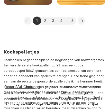
1
2
3
4
...
8
Kookspelletjes
Kookspellen begonnen tijdens de begindagen van browsergames.
Een van de eerste kookspellen op Y8 was een oude
barbecuespel (BBQ) gemaakt als een reclamespel om een merk
onder de aandacht van spelers te brengen. Deze trend ging door,
een van de eerste gesponsorde spellen die ik me herinner heette
Sindsdien zijn kookspellen gegroeid en bevatten ze soms echte
Better BBQ Challenge
. Een ander oud maar verslavend spel
recepten, semi-realistische instructies die kunnen worden
Chinese Meat game
was alleen in het Engels bekend als
. Rond
toegepast op echt koken en natuurlijk gesimuleerd koken. Spellen
Hot Dog Bush
dezelfde tijd werd de beroemde
vrijgegeven als
zijn een goed beginpunt voor jonge koks die in de toekomst
parodie op de toenmalige president George W. Bush. Het spel
misschien maaltijden willen bereiden, maar misschien te jong zijn