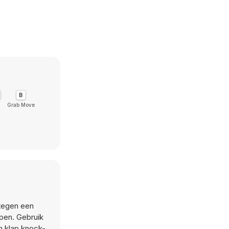
Grab Move
 tegen een
pen. Gebruik
n klap knock-