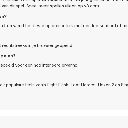
n van dit spel. Speel meer spellen alleen op y8.com
en?
uik en werkt het beste op computers met een toetsenbord of mu
t rechtstreeks in je browser geopend.
spelen?
speeld voor een nog intensere ervaring.
ek populaire titels zoals
Fight Flash
,
Loot Heroes
,
Hexen 2
en
Sla