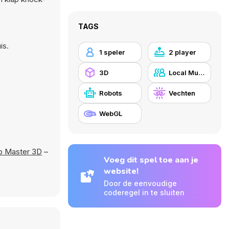
TAGS
is.
1 speler
2 player
3D
Local Multiplayer
Robots
Vechten
WebGL
p Master 3D
–
Voeg dit spel toe aan je
website!
Door de eenvoudige
coderegel in te sluiten