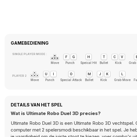
GAMEBEDIENING
SINGLE PLAYER MODE :
Move
Punch
Speical Hit
Bullet
Kick
Grab
Move
Punch
Special Attack
Bullet
Kick
Grab Move
Fu
DETAILS VAN HET SPEL
Wat is Ultimate Robo Duel 3D precies?
Ultimate Robo Duel 3D is een Ultimate Robo 3D vechtspel. Ge
computer met 2 spelersmodi beschikbaar in het spel. Je he
je vaardigheid om de juiste stoot te kiezen, voer combo's u