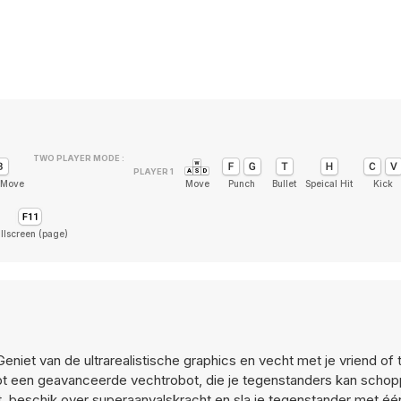
TWO PLAYER MODE :
 Move
Move
Punch
Bullet
Speical Hit
Kick
llscreen (page)
niet van de ultrarealistische graphics en vecht met je vriend of
bt een geavanceerde vechtrobot, die je tegenstanders kan schop
it, beschik over superaanvalskracht en sla je tegenstander met éé