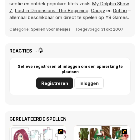
sectie en ontdek populaire titels zoals
My Dolphin Show
7
,
Lost in Dimensions: The Beginning
,
Gappy
en
Drift io
–
allemaal beschikbaar om direct te spelen op Y8 Games.
Categorie:
Spellen voor meisjes
Toegevoegd
31 okt 2007
REACTIES
Gelieve registreren of inloggen om een opmerking te
plaatsen
Registreren
Inloggen
GERELATEERDE SPELLEN