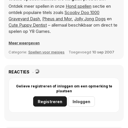
Ontdek meer spellen in onze
Hond spellen
sectie en
ontdek populaire titels zoals
Scooby Doo 1000
Graveyard Dash
,
Pheus and Mor
,
Jolly Jong Dogs
en
Cute Puppy Dentist
– allemaal beschikbaar om direct te
spelen op Y8 Games.
Meer weergeven
Categorie:
Spellen voor meisjes
Toegevoegd
10 sep 2007
REACTIES
Gelieve registreren of inloggen om een opmerking te
plaatsen
Registreren
Inloggen