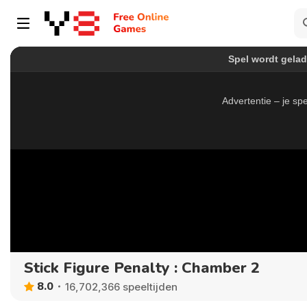
Stick Figure Penalty : Chamber 2
8.0
16,702,366 speeltijden