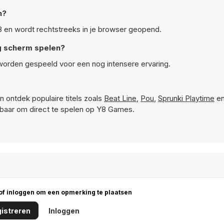
n?
Y8 en wordt rechtstreeks in je browser geopend.
ig scherm spelen?
 worden gespeeld voor een nog intensere ervaring.
n ontdek populaire titels zoals
Beat Line
,
Pou
,
Sprunki Playtime
e
kbaar om direct te spelen op Y8 Games.
 of inloggen om een opmerking te plaatsen
istreren
Inloggen