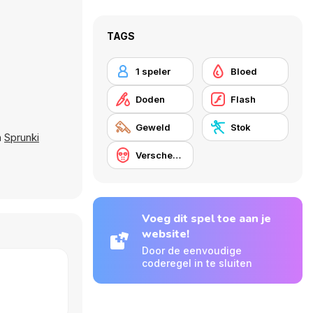
TAGS
1 speler
Bloed
Doden
Flash
Geweld
Stok
n
Sprunki
Verscheuren
Voeg dit spel toe aan je
website!
Door de eenvoudige
coderegel in te sluiten