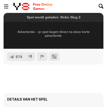
874
DETAILS VAN HET SPEL