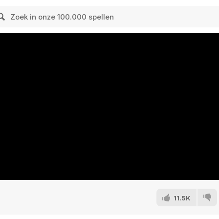
11.5K