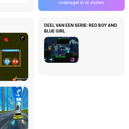
coderegel in te sluiten
DEEL VAN EEN SERIE: RED BOY AND
BLUE GIRL