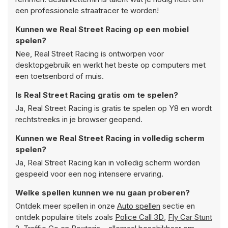
een professionele straatracer te worden!
Kunnen we Real Street Racing op een mobiel
spelen?
Nee, Real Street Racing is ontworpen voor
desktopgebruik en werkt het beste op computers met
een toetsenbord of muis.
Is Real Street Racing gratis om te spelen?
Ja, Real Street Racing is gratis te spelen op Y8 en wordt
rechtstreeks in je browser geopend.
Kunnen we Real Street Racing in volledig scherm
spelen?
Ja, Real Street Racing kan in volledig scherm worden
gespeeld voor een nog intensere ervaring.
Welke spellen kunnen we nu gaan proberen?
Ontdek meer spellen in onze
Auto spellen
sectie en
ontdek populaire titels zoals
Police Call 3D
,
Fly Car Stunt