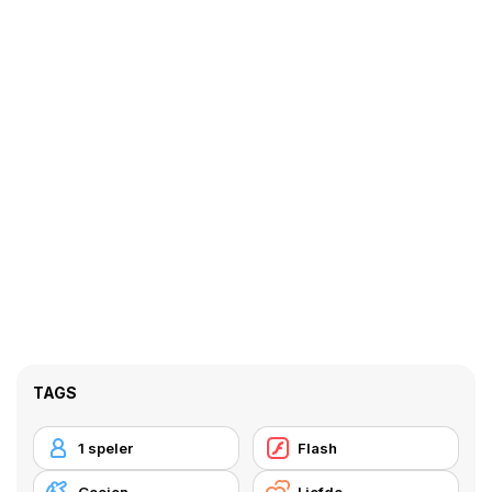
TAGS
1 speler
Flash