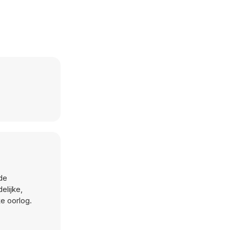
 de
elijke,
ke oorlog.