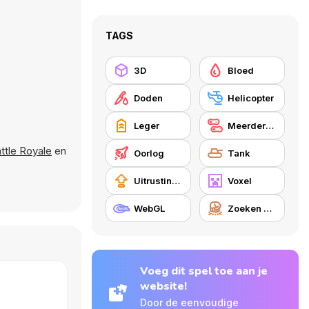
TAGS
3D
Bloed
Doden
Helicopter
Leger
Meerdere spelers
attle Royale
en
Oorlog
Tank
Uitrustingsupgrades kopen
Voxel
WebGL
Zoeken en vernietigen
Voeg dit spel toe aan je
website!
Door de eenvoudige