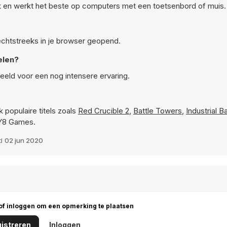
k en werkt het beste op computers met een toetsenbord of muis.
rechtstreeks in je browser geopend.
elen?
eeld voor een nog intensere ervaring.
 populaire titels zoals
Red Crucible 2
,
Battle Towers
,
Industrial B
 Y8 Games.
gd
02 jun 2020
 of inloggen om een opmerking te plaatsen
istreren
Inloggen