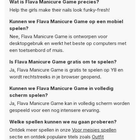
Wat is Flava Manicure Game precies?
Help the girls make their nails look funky-fresh!
Kunnen we Flava Manicure Game op een mobiel
spelen?
Nee, Flava Manicure Game is ontworpen voor
desktopgebruik en werkt het beste op computers met
een toetsenbord of muis.
Is Flava Manicure Game gratis om te spelen?
Ja, Flava Manicure Game is gratis te spelen op Y8 en
wordt rechtstreeks in je browser geopend.
Kunnen we Flava Manicure Game in volledig
scherm spelen?
Ja, Flava Manicure Game kan in volledig scherm worden
gespeeld voor een nog intensere ervaring.
Welke spellen kunnen we nu gaan proberen?
Ontdek meer spellen in onze
Voor meisjes spellen
sectie en ontdek populaire titels zoals
Outfit