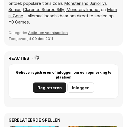
ontdek populaire titels zoals
Monsterland Junior vs
Senior
,
Clarence Scared Silly
,
Monsters Impact
en
Mom
is Gone
– allemaal beschikbaar om direct te spelen op
Y8 Games.
Categorie:
Actie- en vechtspellen
Toegevoegd
09 dec 2011
REACTIES
Gelieve registreren of inloggen om een opmerking te
plaatsen
Registreren
Inloggen
GERELATEERDE SPELLEN