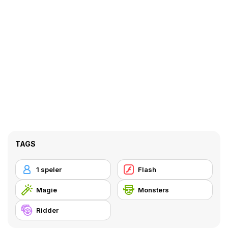
TAGS
1 speler
Flash
Magie
Monsters
Ridder