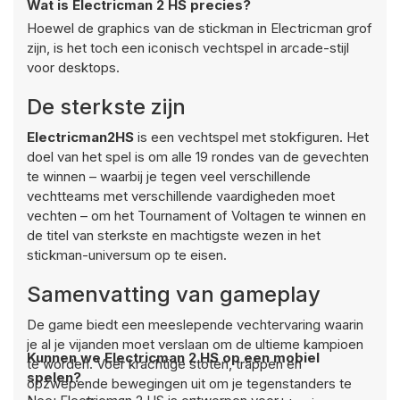
Wat is Electricman 2 HS precies?
Hoewel de graphics van de stickman in Electricman grof
zijn, is het toch een iconisch vechtspel in arcade-stijl
voor desktops.
De sterkste zijn
Electricman2HS
is een vechtspel met stokfiguren. Het
doel van het spel is om alle 19 rondes van de gevechten
te winnen – waarbij je tegen veel verschillende
vechtteams met verschillende vaardigheden moet
vechten – om het Tournament of Voltagen te winnen en
de titel van sterkste en machtigste wezen in het
stickman-universum op te eisen.
Samenvatting van gameplay
De game biedt een meeslepende vechtervaring waarin
je al je vijanden moet verslaan om de ultieme kampioen
Kunnen we Electricman 2 HS op een mobiel
te worden. Voer krachtige stoten, trappen en
spelen?
opzwepende bewegingen uit om je tegenstanders te