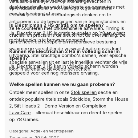
Nee, Electricman 2 HS is ontworpen voor
verslaan. Bereid je voor op intense gevechten in
desktopgebruik en werkt het beste op computers met
opwindende arena's vol vaardige tegenstanders.
een toetsenbord of muis.
Gebruik je reflexen en strategisch denken om te
anticiperen op de bewegingen van je tegenstanders en
Is Electricman 2 HS gratis om te spelen?
ze te counteren met bliksemsnelle aanvallen. Timing is
Ja, Electricman 2 HS is gratis te spelen op Y8 en wordt
cruciaal en precisie is de sleutel tot de overwinning. De
rechtstreeks in je browser geopend.
game heeft een soepele en responsieve besturing
waarmee je verschillende verwoestende moves kunt
Kunnen we Electricman 2 HS in volledig scherm
uitvoeren. Stel krachtige combo's samen, voer epische
spelen?
speciale aanvallen uit en laat je innerlijke vechter de vrije
Ja, Electricman 2 HS kan in volledig scherm worden
loop in adrenaline gevoede gevechten.
gespeeld voor een nog intensere ervaring.
Welke spellen kunnen we nu gaan proberen?
Ontdek meer spellen in onze
Stok spellen
sectie en
ontdek populaire titels zoals
Stickicide
,
Storm the House
2
,
Sift Heads 2 - Demo Version
en
Completion
LawnCare
– allemaal beschikbaar om direct te spelen
op Y8 Games.
Categorie:
Actie- en vechtspellen
Toegevoegd
20 feb 2007