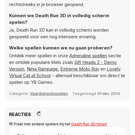
rechtstreeks in je browser geopend.
Kunnen we Death Run 3D in volledig scherm
spelen?
Ja, Death Run 3D kan in volledig scherm worden
gespeeld voor een nog intensere ervaring.
Welke spellen kunnen we nu gaan proberen?
Ontdek meer spellen in onze
Adrenaline spellen
sectie
en ontdek populaire titels zoals
Sift Heads 2 - Demo
Version
,
Ninja Rampage
,
Extreme Moto Run
en
Lovely
Virtual Cat at School
– allemaal beschikbaar om direct te
spelen op Y8 Games.
Categorie:
Vaardigheidsspellen
Toegevoegd
01 dec 2014
REACTIES
Praat met andere spelers bij het
Death Run 3D forum