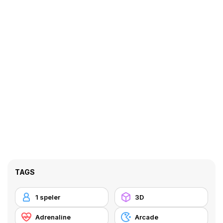
TAGS
1 speler
3D
Adrenaline
Arcade