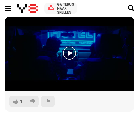
GA TERUG
NAAR
SPELLEN
1