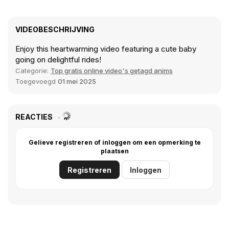
VIDEOBESCHRIJVING
Enjoy this heartwarming video featuring a cute baby
going on delightful rides!
Categorie:
Top gratis online video's getagd anims
Toegevoegd
01 mei 2025
REACTIES
Gelieve registreren of inloggen om een opmerking te
plaatsen
Registreren
Inloggen