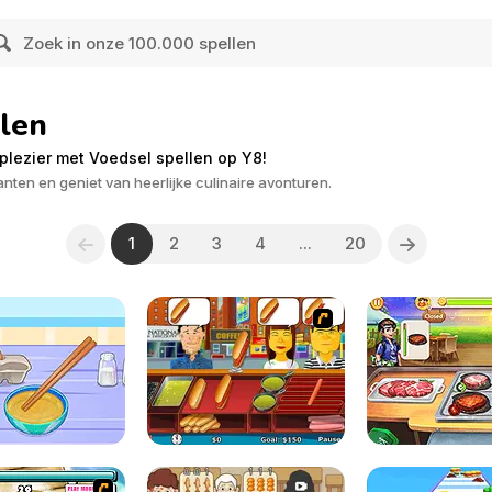
len
plezier met Voedsel spellen op Y8!
anten en geniet van heerlijke culinaire avonturen.
1
2
3
4
...
20