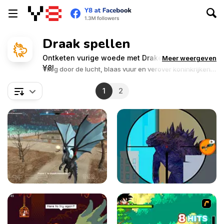
Draak spellen
Ontketen vurige woede met Draken spellen op
Meer weergeven
Y8!
Vlieg door de lucht, blaas vuur en verover koninkrijken
als een machtige draak.
1
2